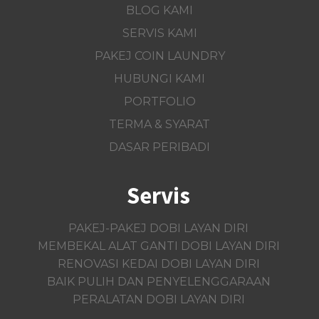
BLOG KAMI
SERVIS KAMI
PAKEJ COIN LAUNDRY
HUBUNGI KAMI
Link utama
PORTFOLIO
MENGENAI KAMI
TERMA & SYARAT
BLOG KAMI
DASAR PERIBADI
SERVIS KAMI
PAKEJ COIN LAUNDRY
Servis
HUBUNGI KAMI
PORTFOLIO
PAKEJ-PAKEJ DOBI LAYAN DIRI
TERMA & SYARAT
MEMBEKAL ALAT GANTI DOBI LAYAN DIRI
RENOVASI KEDAI DOBI LAYAN DIRI
DASAR PERIBADI
BAIK PULIH DAN PENYELENGGARAAN
PERALATAN DOBI LAYAN DIRI
Servis